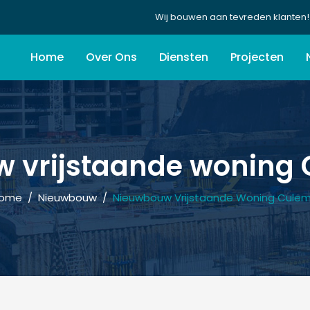
Wij bouwen aan tevreden klanten!
Home
Over Ons
Diensten
Projecten
 vrijstaande woning
ome
/
Nieuwbouw
/
Nieuwbouw Vrijstaande Woning Cule