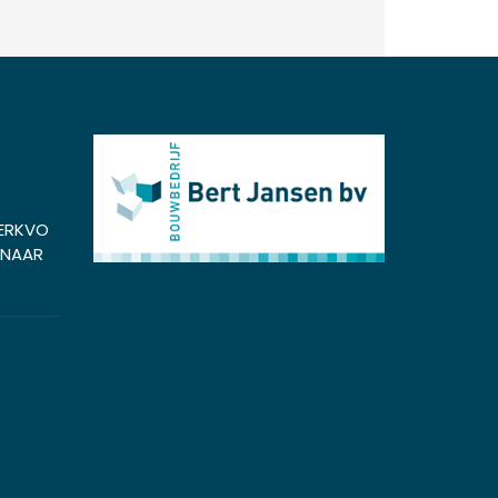
ERKVO
ENAAR