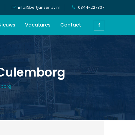
info@bertjansenbv.nl
0344-227337
Nieuws
Vacatures
Contact
 Culemborg
mborg