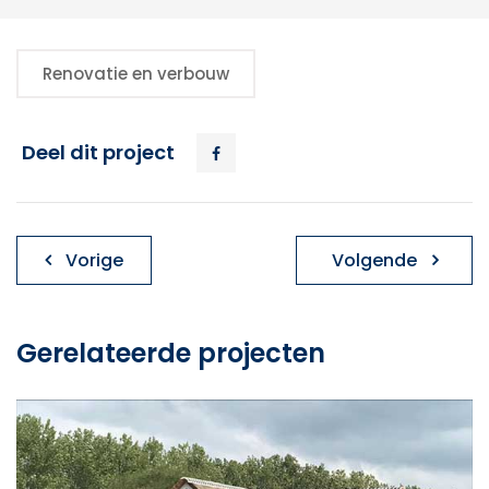
Renovatie en verbouw
Deel dit project
Bericht
Vorige
Volgende
navigatie
Gerelateerde projecten