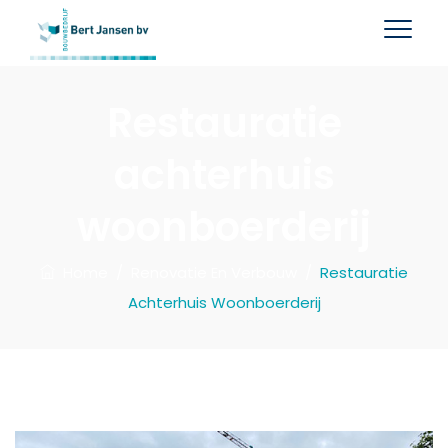
Restauratie
achterhuis
woonboerderij
Home
/
Renovatie En Verbouw
/
Restauratie
Achterhuis Woonboerderij